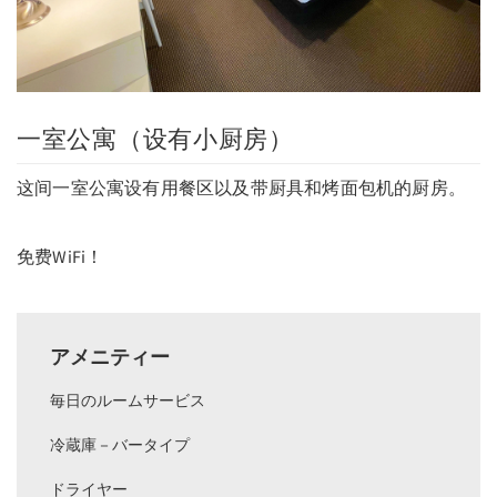
一室公寓（设有小厨房）
这间一室公寓设有用餐区以及带厨具和烤面包机的厨房。
免费WiFi！
アメニティー
毎日のルームサービス
冷蔵庫－バータイプ
ドライヤー