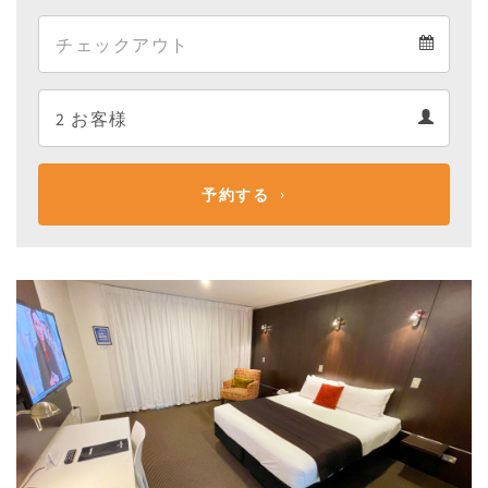
Arrival
Departure
calendar
Departure
Guests
calendar
Guests
calendar
予約する