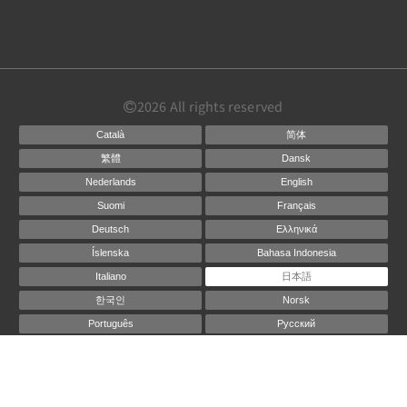
2026
All rights reserved
Català
简体
繁體
Dansk
Nederlands
English
Suomi
Français
Deutsch
Ελληνικά
Íslenska
Bahasa Indonesia
Italiano
日本語
한국인
Norsk
Português
Русский
Español
Svenska
ไทย
Powered by
Canvas